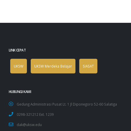
LINK CEPAT
UKSW
UKSW Merdeka Belajar
SIASAT
HUBUNGI KAMI
Gedung Administrasi Pusat Lt. 1 Jl Diponegoro 52-60 Salatiga
0298-321212 Ext. 1239
dak@uksw.edu