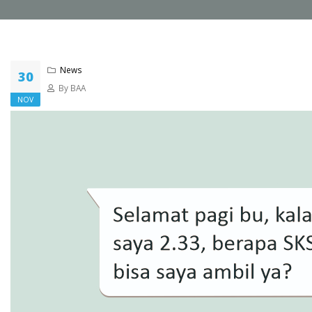
News
30
By BAA
NOV